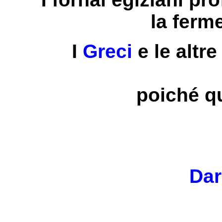
la ferm
I
Greci
e le altr
poiché q
Dar