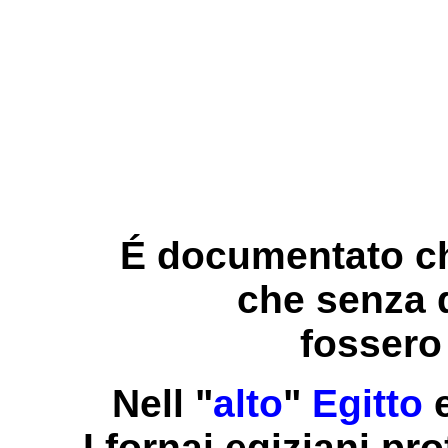
É documentato che
che senza 
fossero
Nell "
alto
"
Egitto
e
I fornai egiziani pr