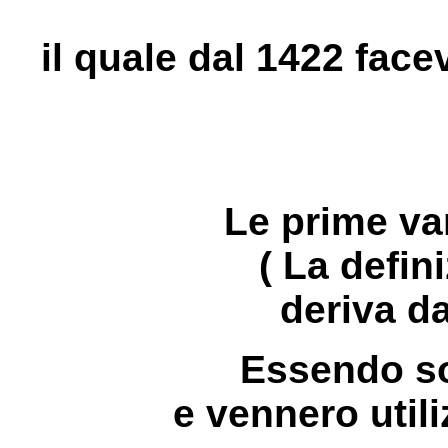
il quale dal 1422 fac
Le prime var
( La defini
deriva d
Essendo so
e vennero util