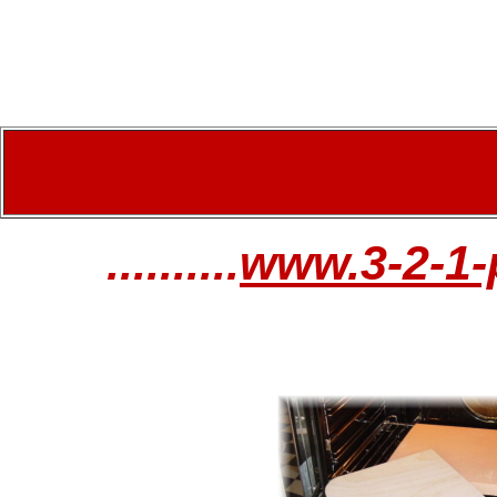
Heim
>
..........
www.3-2-1-p