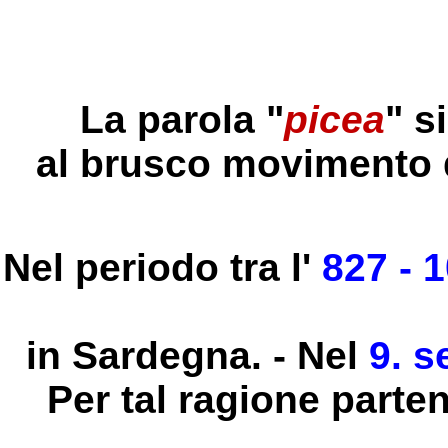
La parola "
picea
" s
al brusco movimento de
Nel periodo tra
l'
827 - 
in Sardegna. -
Nel
9. s
Per tal ragione parte