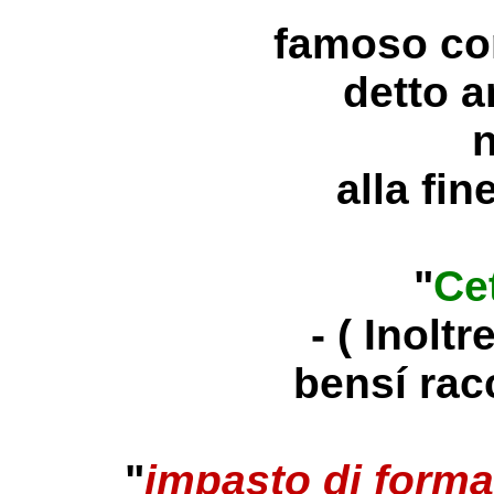
famoso con
detto 
n
alla fi
"
Ce
- ( Inolt
bensí racc
"
impasto di forma 