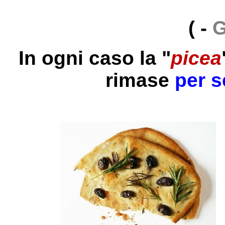
( -
G
In ogni caso la "
picea
rimase
per s