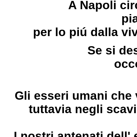
A Napoli cir
pi
per lo piú dalla vi
Se si de
occo
Gli esseri umani che
tuttavia negli scav
I nostri antenati dell